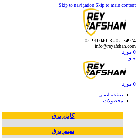
Skip to navigation
Skip to main content
02134974 - 02191004013
info@reyafshan.com
0
مورد
منو
0
مورد
صفحه اصلی
محصولات
کابل‌ برق
سیم‌ برق