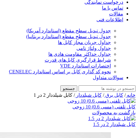
درخواست نمایندگی
تماس با ما
مقالات
اطلاعات فنی
جدول تبدیل سطح مقطع (استاندارد آمریکا)
جدول تبدیل سطح مقطع (استاندارد بریتانیا)
جداول جریان مجاز کابل ها
جداول ولتاژ نامی
جداول حداکثر مقاومت هادی ها
شرایط قرارگیری کابل‌های قدرت
اختصارات استاندارد VDE
نحوه کد گذاری کابل بر اساس استاندارد CENELEC
سوالات متداول
جستجو
خانه
/
کابل برق
/
کابل شیلددار
/
کابل شیلددار 2 در 1
کابل تلفنی (مسی 0.6) 10 زوجی
بازگشت به محصولات
کابل شیلددار 2 در 1.5