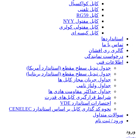
کابل کواکسیال
کابل تلفنی
کابل RG59
کابل مفتول NYY
کابل مفتولی کولری
کابل کیسه ای
استانداردها
تماس با ما
گالری ری افشان
درخواست نمایندگی
اطلاعات فنی
جدول تبدیل سطح مقطع (استاندارد آمریکا)
جدول تبدیل سطح مقطع (استاندارد بریتانیا)
جداول جریان مجاز کابل ها
جداول ولتاژ نامی
جداول حداکثر مقاومت هادی ها
شرایط قرارگیری کابل‌های قدرت
اختصارات استاندارد VDE
نحوه کد گذاری کابل بر اساس استاندارد CENELEC
سوالات متداول
ورود / ثبت نام
ورود
بستن