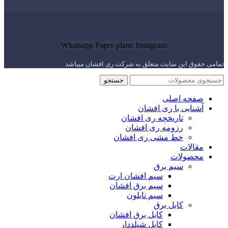
Whatsapp
Paper-plane
Instagram
تمامی حقوق این سایت متعلق به شرکت ری افشان میباشد
جستجو
صفحه اصلی
آشنایی با ری افشان
تاریخچه ری افشان
رزومه ری افشان
خط مشی ری افشان
مقالات
محصولات
سیم برق
سیم افشان ارت
سیم برق افشان
سیم نایلون
کابل برق
کابل برق افشان
کابل شیلددار