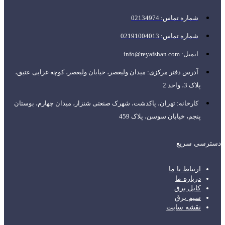
شماره تماس: 02134974
شماره تماس: 02191004013
ایمیل: info@reyafshan.com
آدرس دفتر مرکزی: میدان ولیعصر، خیابان ولیعصر، کوچه غزایی عتیق،
پلاک 3، واحد 2
کارخانه: تهران، پاکدشت، شهرک صنعتی شنزار، میدان چهارم، بوستان
پنجم، خیابان سوسن، پلاک 459
دسترسی سریع
ارتباط با ما
درباره ما
کابل برق
سیم برق
نقشه سایت