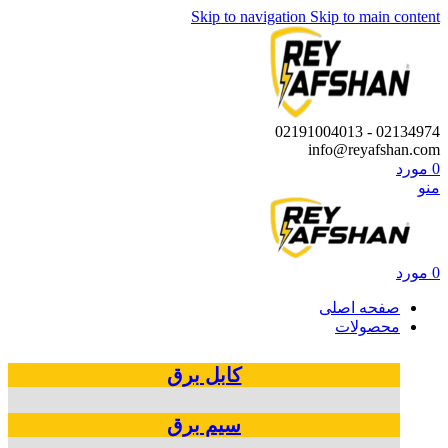
Skip to navigation
Skip to main content
02134974 - 02191004013
info@reyafshan.com
0
مورد
منو
0
مورد
صفحه اصلی
محصولات
کابل‌ برق
سیم‌ برق