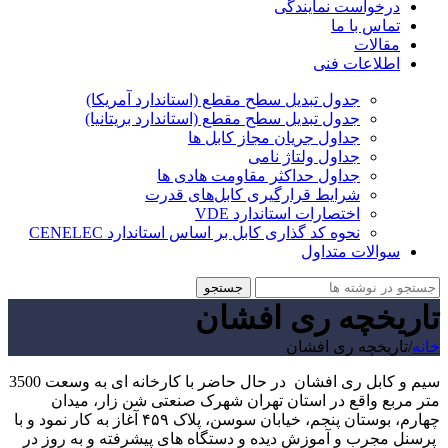
درخواست نمایندگی
تماس با ما
مقالات
اطلاعات فنی
جدول تبدیل سطح مقطع (استاندارد آمریکا)
جدول تبدیل سطح مقطع (استاندارد بریتانیا)
جداول جریان مجاز کابل ها
جداول ولتاژ نامی
جداول حداکثر مقاومت هادی ها
شرایط قرارگیری کابل‌های قدرت
اختصارات استاندارد VDE
نحوه کد گذاری کابل بر اساس استاندارد CENELEC
سوالات متداول
جستجو
تاریخچه ری افشان
خانه
/
تاریخچه ری افشان
سیم و کابل ری افشان در حال حاضر با کارخانه ای به وسعت 3500
متر مربع واقع در استان تهران شهرک صنعتی شن زار، میدان
چهارم، بوستان پنجم، خیابان سوسن، پلاک ۴۵۹ آغاز به کار نمود و با
پرسنل مجرب و آموزش دیده و دستگاه های پیشرفته و به روز در