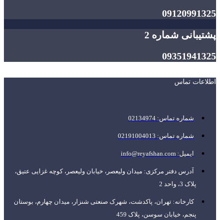
09120991325
پشتیبانی شماره 2
09351941325
اطلاعات تماس
شماره تماس: 02134974
شماره تماس: 02191004013
ایمیل: info@reyafshan.com
آدرس دفتر مرکزی: میدان ولیعصر، خیابان ولیعصر، کوچه غزایی عتیق،
پلاک 3، واحد 2
کارخانه: تهران، پاکدشت، شهرک صنعتی شنزار، میدان چهارم، بوستان
پنجم، خیابان سوسن، پلاک 459