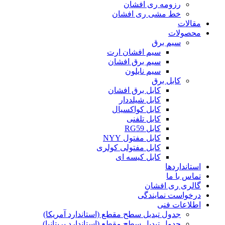
رزومه ری افشان
خط مشی ری افشان
مقالات
محصولات
سیم برق
سیم افشان ارت
سیم برق افشان
سیم نایلون
کابل برق
کابل برق افشان
کابل شیلددار
کابل کواکسیال
کابل تلفنی
کابل RG59
کابل مفتول NYY
کابل مفتولی کولری
کابل کیسه ای
استانداردها
تماس با ما
گالری ری افشان
درخواست نمایندگی
اطلاعات فنی
جدول تبدیل سطح مقطع (استاندارد آمریکا)
جدول تبدیل سطح مقطع (استاندارد بریتانیا)