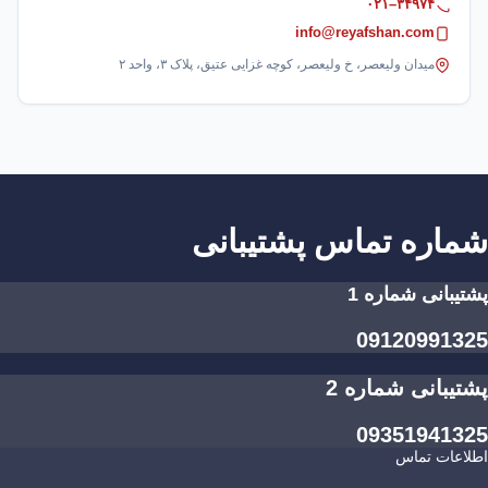
۰۲۱–۳۴۹۷۴
info@reyafshan.com
میدان ولیعصر، خ ولیعصر، کوچه غزایی عتیق، پلاک ۳، واحد ۲
شماره تماس پشتیبانی
پشتیبانی شماره 1
09120991325
پشتیبانی شماره 2
09351941325
اطلاعات تماس