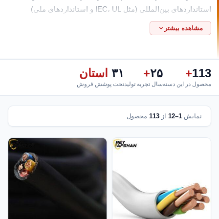
استانداردهای بین‌المللی (مثل IEC، UL و استانداردهای ملی)
طراحی شده‌اند تا عملکردی بی‌عیب در پروژه‌های شما داشته
مشاهده بیشتر
باشند، چه برای ساختمان‌های مسکونی، صنایع سنگین یا
زیرساخت‌های شهری ما همراه مطمئن شما هستیم. خرید سیم و
کابل از کارخانه خرید مستقیم سیم و کابل از کارخانه فرصتی است
113
+
۲۵
+
۳۱
استان
برای دستیابی به قیمت‌های واقعاً رقابتی و سفارش‌های متناسب با
محصول در این دسته
سال تجربه تولید
تحت پوشش فروش
نیاز دقیق پروژه، همچنین با ظرفیت تولید بالا تضمین می‌کنیم که
حتی در سفارشات حجیم تحویل به‌ موقع و بدون وقفه انجام شود.
فروش عمده سیم و کابل در تهران با وجود انبارهای مجهز در تهران
نمایش
1–12
از
113
محصول
فروش عمده سیم برق و کابل برق را در کمترین زمان ممکن به شما
تحویل می‌دهیم، این امکان به‌ ویژه برای پیمانکاران و شرکت‌های
فعال در پروژه‌های بزرگ حیاتی است، چرا که به شما اجازه می‌دهد
بدون نگرانی پروژه را پیش ببرید، شبکه توزیع گسترده ما در تهران
امکان ارسال فوری به تمام نقاط شهر و حومه را فراهم کرده است.
قیمت عمده سیم افشان سیم افشان به‌ دلیل انعطاف‌پذیری و
مقاومت در برابر خمش در صنایع مختلفی مانند تجهیزات پزشکی،