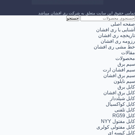
Whatsapp
Paper-plane
Instagram
تمامی حقوق این سایت متعلق به شرکت ری افشان میباشد
جستجو
صفحه اصلی
آشنایی با ری افشان
تاریخچه ری افشان
رزومه ری افشان
خط مشی ری افشان
مقالات
محصولات
سیم برق
سیم افشان ارت
سیم برق افشان
سیم نایلون
کابل برق
کابل برق افشان
کابل شیلددار
کابل کواکسیال
کابل تلفنی
کابل RG59
کابل مفتول NYY
کابل مفتولی کولری
کابل کیسه ای