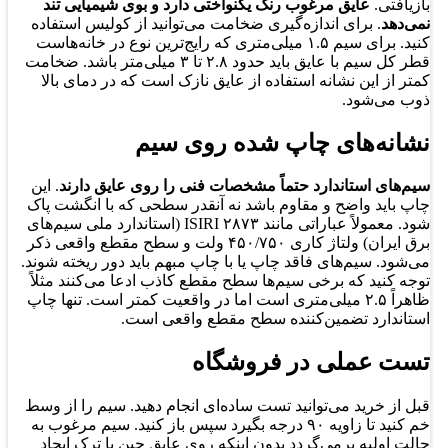
بازیافتی.
عایق مرغوب رنگ یکنواختی دارد و بوی شیمیایی تند
نمی‌دهد
. برای اندازه‌گیری ضخامت می‌توانید از کولیس استفاده
کنید. برای سیم ۱.۵ میلی‌متری که رایج‌ترین نوع در خانه‌هاست
قطر کل سیم با عایق باید حدود ۲.۸ تا ۳ میلی‌متر باشد. ضخامت
کمتر از این نشانه استفاده از عایق نازک است که در دمای بالا
ذوب می‌شود.
نشانه‌های چاپ شده روی سیم
سیم‌های استاندارد حتماً مشخصات فنی را روی عایق دارند
. این
چاپ باید واضح و مقاوم باشد نه آنقدر سطحی که با انگشت پاک
شود. معمولاً عباراتی مانند ISIRI ۲۸۷۳ (استاندارد ملی سیم‌های
برق ایران) ولتاژ کاری ۴۵۰/۷۵۰ ولت و سطح مقطع واقعی ذکر
می‌شود. سیم‌های فاقد چاپ یا با چاپ مبهم باید دور ریخته شوند.
توجه کنید که برخی سیم‌ها سطح مقطع کاذب ادعا می‌کنند مثلاً
ظاهراً ۲.۵ میلی‌متری است اما در واقعیت کمتر است. تنها چاپ
استاندارد تضمین‌کننده سطح مقطع واقعی است.
تست عملی در فروشگاه
قبل از خرید می‌توانید تست ساده‌ای انجام دهید. سیم را از وسط
خم کنید تا زاویه ۹۰ درجه بگیرد سپس باز کنید. سیم مرغوب به
حالت اولیه برمی‌گردد بدون اینکه روی عایق چین یا ترک ایجاد