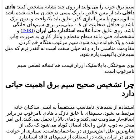
سیم برق خوب را می‌توانید از روی چند نشانه مشخص کنید:
هادی
داخلی
باید از مس خالص با رنگ مسی درخشان ساخته شده باشد
نه آلومینیوم یا مس آلیاژی کدر. عایق باید یکنواخت و بدون ترک
باشد و حداقل ضخامت آن ۰.۸ میلی‌متر برای سیم‌های خانگی
باشد. روی عایق حتماً
علامت استاندارد ملی ایران
(
ISIRI
) و
مشخصات فنی مانند سطح مقطع و ولتاژ کاری به صورت چاپ
شده و پاک‌خوانده دیده شود. سیم مرغوب هنگام خم کردن
مقاومت مناسبی دارد و نه خیلی سفت است نه آنقدر نرم که مثل
سیم‌های باکیفیت پاره شود.
بوی سوختگی یا پلاستیک ارزان‌قیمت هم نشانه قطعی سیم
نامرغوب است.
چرا تشخیص صحیح سیم برق اهمیت حیاتی
دارد
استفاده از سیم‌های نامناسب مستقیماً به ایمنی ساکنان خانه
مرتبط می‌شود. سیم‌های با عایق نازک یا هادی نامرغوب در برابر
اضافه‌بار مقاومت نمی‌کنند و دمای بالا را تحمل نمی‌کنند. این امر
منجر به ذوب عایق و ایجاد اتصال کوتاه می‌شود که یکی از
شایع‌ترین علل آتش‌سوزی در ساختمان‌هاست. بسیاری از حوادث
جدی در ایران ریشه در استفاده از سیم‌های فاقد استاندارد