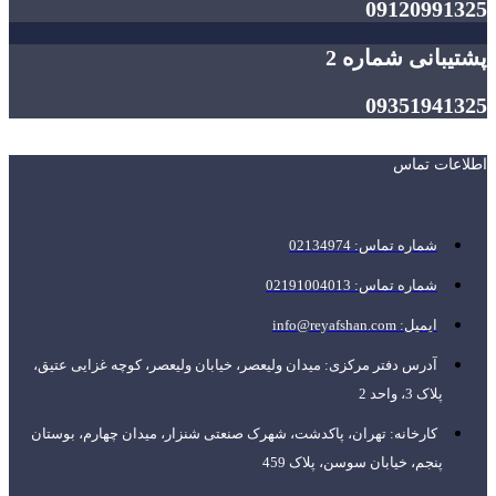
09120991325
پشتیبانی شماره 2
09351941325
اطلاعات تماس
شماره تماس: 02134974
شماره تماس: 02191004013
ایمیل: info@reyafshan.com
آدرس دفتر مرکزی: میدان ولیعصر، خیابان ولیعصر، کوچه غزایی عتیق،
پلاک 3، واحد 2
کارخانه: تهران، پاکدشت، شهرک صنعتی شنزار، میدان چهارم، بوستان
پنجم، خیابان سوسن، پلاک 459