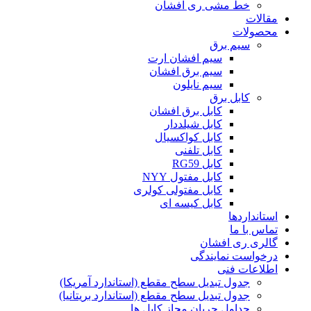
خط مشی ری افشان
مقالات
محصولات
سیم برق
سیم افشان ارت
سیم برق افشان
سیم نایلون
کابل برق
کابل برق افشان
کابل شیلددار
کابل کواکسیال
کابل تلفنی
کابل RG59
کابل مفتول NYY
کابل مفتولی کولری
کابل کیسه ای
استانداردها
تماس با ما
گالری ری افشان
درخواست نمایندگی
اطلاعات فنی
جدول تبدیل سطح مقطع (استاندارد آمریکا)
جدول تبدیل سطح مقطع (استاندارد بریتانیا)
جداول جریان مجاز کابل ها