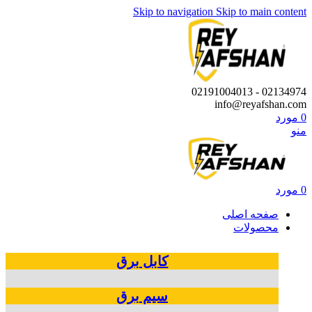
Skip to navigation
Skip to main content
02134974 - 02191004013
info@reyafshan.com
0
مورد
منو
0
مورد
صفحه اصلی
محصولات
کابل‌ برق
سیم‌ برق